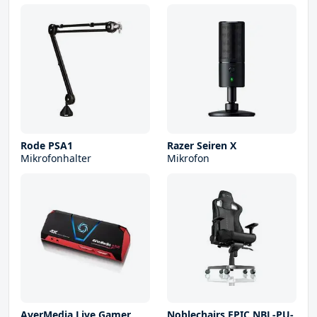
Rode PSA1
Razer Seiren X
Mikrofonhalter
Mikrofon
AverMedia Live Gamer
Noblechairs EPIC NBL-PU-