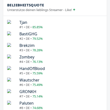
BELIEBHEITSQUOTE
Unterstütze deinen lieblings Streamer - Like!
Tjan
#1 • DE •
85.85%
BastiGHG
#2 • DE •
79.52%
Brekzim
#3 • DE •
78.28%
Zombey
#4 • DE •
76.13%
HandOfBlood
#5 • DE •
75.59%
Wautscher
#6 • DE •
75.49%
GRONKH
#7 • DE •
75.14%
Paluten
#8 • DE •
74.68%