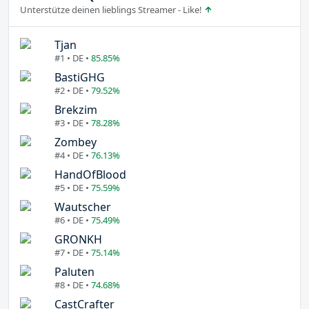
Unterstütze deinen lieblings Streamer - Like!
Tjan
#1 • DE •
85.85%
BastiGHG
#2 • DE •
79.52%
Brekzim
#3 • DE •
78.28%
Zombey
#4 • DE •
76.13%
HandOfBlood
#5 • DE •
75.59%
Wautscher
#6 • DE •
75.49%
GRONKH
#7 • DE •
75.14%
Paluten
#8 • DE •
74.68%
CastCrafter