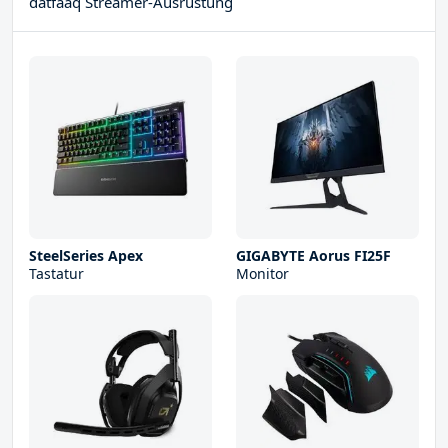
datfaaq Streamer-Ausrüstung
SteelSeries Apex
GIGABYTE Aorus FI25F
Tastatur
Monitor