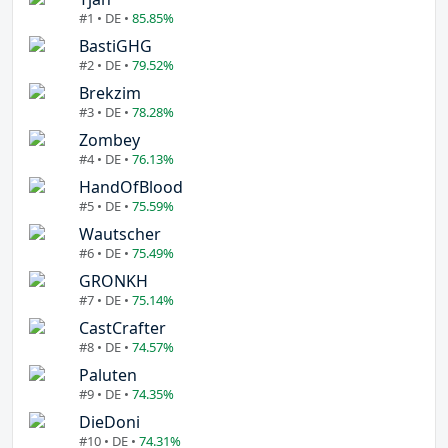
#1 • DE •
85.85%
BastiGHG
#2 • DE •
79.52%
Brekzim
#3 • DE •
78.28%
Zombey
#4 • DE •
76.13%
HandOfBlood
#5 • DE •
75.59%
Wautscher
#6 • DE •
75.49%
GRONKH
#7 • DE •
75.14%
CastCrafter
#8 • DE •
74.57%
Paluten
#9 • DE •
74.35%
DieDoni
#10 • DE •
74.31%