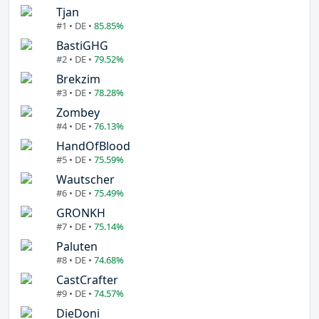
Tjan
#1 • DE •
85.85%
BastiGHG
#2 • DE •
79.52%
Brekzim
#3 • DE •
78.28%
Zombey
#4 • DE •
76.13%
HandOfBlood
#5 • DE •
75.59%
Wautscher
#6 • DE •
75.49%
GRONKH
#7 • DE •
75.14%
Paluten
#8 • DE •
74.68%
CastCrafter
#9 • DE •
74.57%
DieDoni