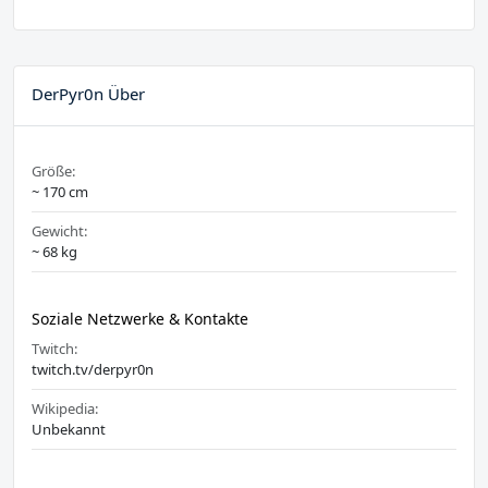
DerPyr0n Über
Größe:
~ 170 cm
Gewicht:
~ 68 kg
Soziale Netzwerke & Kontakte
Twitch:
twitch.tv/derpyr0n
Wikipedia:
Unbekannt