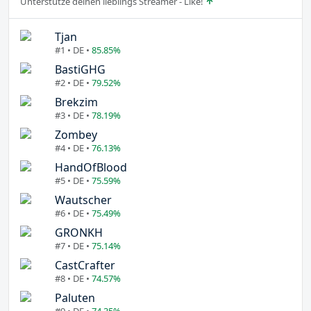
Unterstütze deinen lieblings Streamer - Like!
Tjan
#1 • DE •
85.85%
BastiGHG
#2 • DE •
79.52%
Brekzim
#3 • DE •
78.19%
Zombey
#4 • DE •
76.13%
HandOfBlood
#5 • DE •
75.59%
Wautscher
#6 • DE •
75.49%
GRONKH
#7 • DE •
75.14%
CastCrafter
#8 • DE •
74.57%
Paluten
#9 • DE •
74.35%