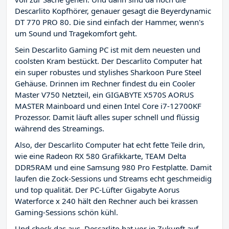
Descarlito Kopfhörer, genauer gesagt die Beyerdynamic
DT 770 PRO 80. Die sind einfach der Hammer, wenn's
um Sound und Tragekomfort geht.
Sein Descarlito Gaming PC ist mit dem neuesten und
coolsten Kram bestückt. Der Descarlito Computer hat
ein super robustes und stylishes Sharkoon Pure Steel
Gehäuse. Drinnen im Rechner findest du ein Cooler
Master V750 Netzteil, ein GIGABYTE X570S AORUS
MASTER Mainboard und einen Intel Core i7-12700KF
Prozessor. Damit läuft alles super schnell und flüssig
während des Streamings.
Also, der Descarlito Computer hat echt fette Teile drin,
wie eine Radeon RX 580 Grafikkarte, TEAM Delta
DDR5RAM und eine Samsung 980 Pro Festplatte. Damit
laufen die Zock-Sessions und Streams echt geschmeidig
und top qualität. Der PC-Lüfter Gigabyte Aorus
Waterforce x 240 hält den Rechner auch bei krassen
Gaming-Sessions schön kühl.
Und check das aus, Descarlito hat vor in Zukunft auf