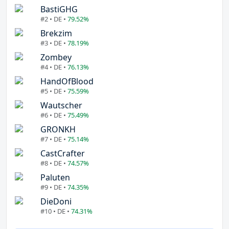
BastiGHG
#2 • DE •
79.52%
Brekzim
#3 • DE •
78.19%
Zombey
#4 • DE •
76.13%
HandOfBlood
#5 • DE •
75.59%
Wautscher
#6 • DE •
75.49%
GRONKH
#7 • DE •
75.14%
CastCrafter
#8 • DE •
74.57%
Paluten
#9 • DE •
74.35%
DieDoni
#10 • DE •
74.31%