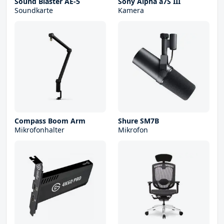
Sound Blaster AE-5
Sony Alpha a7S III
Soundkarte
Kamera
Compass Boom Arm
Shure SM7B
Mikrofonhalter
Mikrofon