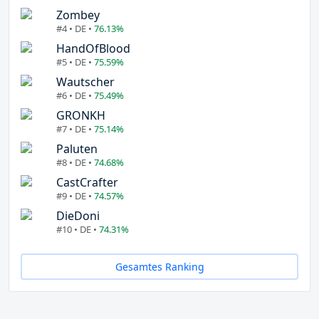
Zombey
#4 • DE •
76.13%
HandOfBlood
#5 • DE •
75.59%
Wautscher
#6 • DE •
75.49%
GRONKH
#7 • DE •
75.14%
Paluten
#8 • DE •
74.68%
CastCrafter
#9 • DE •
74.57%
DieDoni
#10 • DE •
74.31%
Gesamtes Ranking