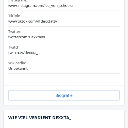
www.instagram.com/lee_von_schoeler
TikTok:
www.tiktok.com/@dexxtattv
Twitter:
twitter.com/Dexxta88
Twitch:
twitch.tv/dexxta_
Wikipedia:
Unbekannt
Biografie
WIE VIEL VERDIENT DEXXTA_