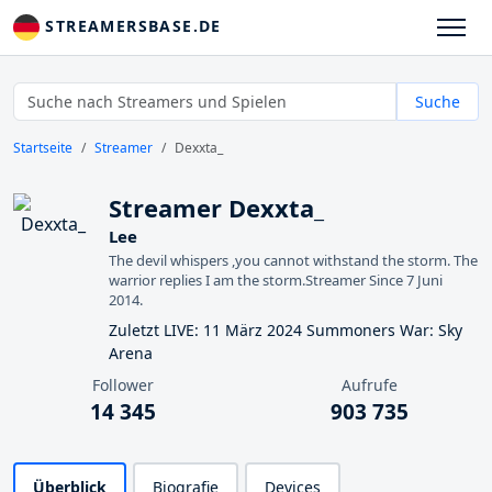
STREAMERSBASE.DE
Suche
Startseite
Streamer
Dexxta_
Streamer Dexxta_
Lee
The devil whispers ,you cannot withstand the storm. The
warrior replies I am the storm.Streamer Since 7 Juni
2014.
Zuletzt LIVE: 11 März 2024 Summoners War: Sky
Arena
Follower
Aufrufe
14 345
903 735
Überblick
Biografie
Devices