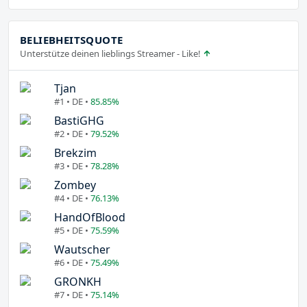
BELIEBHEITSQUOTE
Unterstütze deinen lieblings Streamer - Like!
Tjan
#1 • DE •
85.85%
BastiGHG
#2 • DE •
79.52%
Brekzim
#3 • DE •
78.28%
Zombey
#4 • DE •
76.13%
HandOfBlood
#5 • DE •
75.59%
Wautscher
#6 • DE •
75.49%
GRONKH
#7 • DE •
75.14%