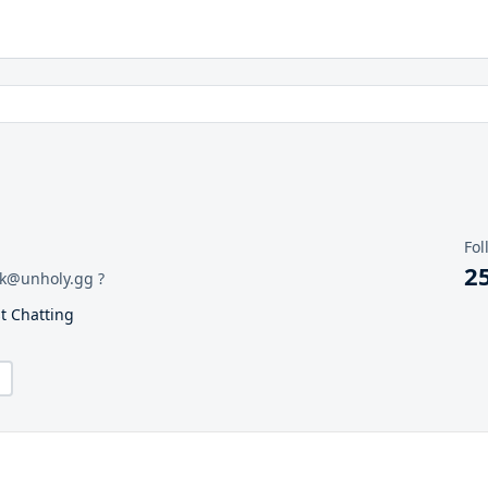
Fol
2
rok@unholy.gg ?
st Chatting