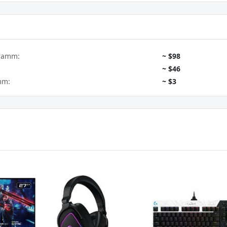
gramm:
~ $98
~ $46
mm:
~ $3