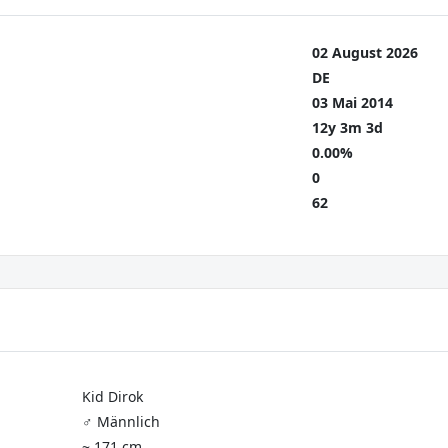
02 August 2026
DE
03 Mai 2014
12y 3m 3d
0.00%
0
62
Kid Dirok
♂️ Männlich
~ 171 cm