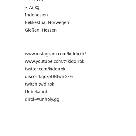
~ 72 kg
Indonesien
Bekkestua, Norwegen
Gießen, Hessen
www.instagram.com/kiddirok/
www.youtube.com/@kiddirok
twitter.com/kiddirok
discord.gg/pDBfwnGxFr
twitch.tv/dirok
Unbekannt
dirok@unholy.gg