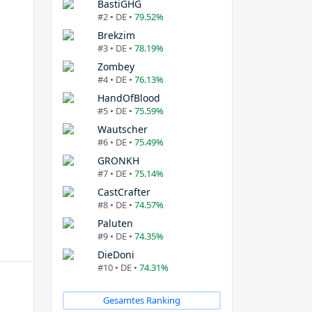
BastiGHG
#2 • DE •
79.52%
Brekzim
#3 • DE •
78.19%
Zombey
#4 • DE •
76.13%
HandOfBlood
#5 • DE •
75.59%
Wautscher
#6 • DE •
75.49%
GRONKH
#7 • DE •
75.14%
CastCrafter
#8 • DE •
74.57%
Paluten
#9 • DE •
74.35%
DieDoni
#10 • DE •
74.31%
Gesamtes Ranking