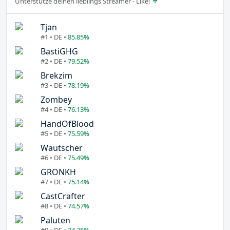
Unterstütze deinen lieblings Streamer - Like!
Tjan
#1 • DE •
85.85%
BastiGHG
#2 • DE •
79.52%
Brekzim
#3 • DE •
78.19%
Zombey
#4 • DE •
76.13%
HandOfBlood
#5 • DE •
75.59%
Wautscher
#6 • DE •
75.49%
GRONKH
#7 • DE •
75.14%
CastCrafter
#8 • DE •
74.57%
Paluten
#9 • DE •
74.35%