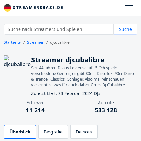
STREAMERSBASE.DE
Suche
Startseite
Streamer
djcubalibre
Streamer djcubalibre
Seit 44 Jahren Dj aus Leidenschaft !!! Ich spiele
verschiedene Genres, es gibt 80er , Discofox, 90er Dance
& Trance , Classics . Schlager. Also mal reinschauen,
vielleicht ist was für euch dabei. Gruss Dj Cubalibre
Zuletzt LIVE: 23 Februar 2024 DJs
Follower
Aufrufe
11 214
583 128
Überblick
Biografie
Devices