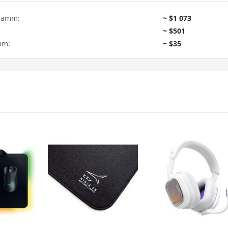
gramm:
~ $1 073
~ $501
mm:
~ $35