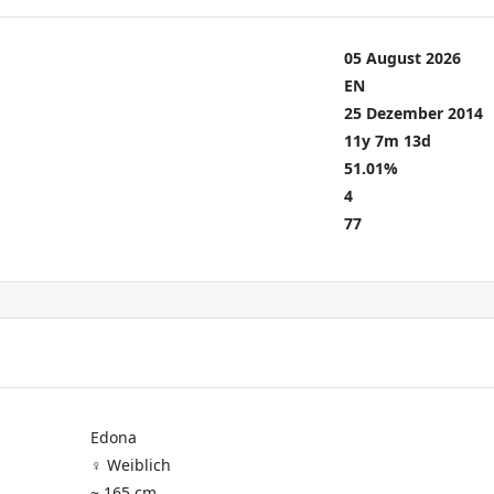
05 August 2026
EN
25 Dezember 2014
11y 7m 13d
51.01%
4
77
Edona
♀️ Weiblich
~ 165 cm