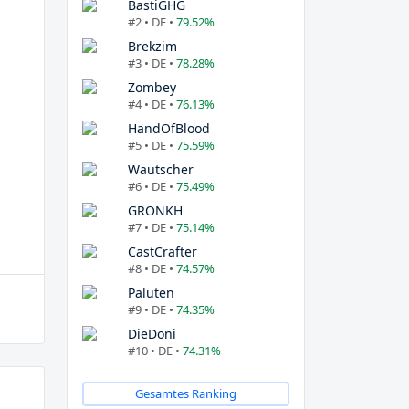
BastiGHG
#2 • DE •
79.52%
Brekzim
#3 • DE •
78.28%
Zombey
#4 • DE •
76.13%
HandOfBlood
#5 • DE •
75.59%
Wautscher
#6 • DE •
75.49%
GRONKH
#7 • DE •
75.14%
CastCrafter
#8 • DE •
74.57%
Paluten
#9 • DE •
74.35%
DieDoni
#10 • DE •
74.31%
Gesamtes Ranking