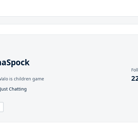
naSpock
Fol
2
: Valo is children game
 Just Chatting