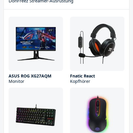
DonFreez Streamer-Ausrüstung
ASUS ROG XG27AQM
Fnatic React
Monitor
Kopfhörer