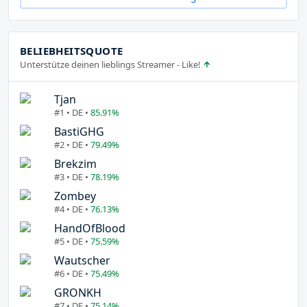
BELIEBHEITSQUOTE
Unterstütze deinen lieblings Streamer - Like!
Tjan
#1 • DE •
85.91%
BastiGHG
#2 • DE •
79.49%
Brekzim
#3 • DE •
78.19%
Zombey
#4 • DE •
76.13%
HandOfBlood
#5 • DE •
75.59%
Wautscher
#6 • DE •
75.49%
GRONKH
#7 • DE •
75.14%