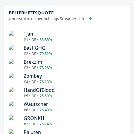
BELIEBHEITSQUOTE
Unterstütze deinen lieblings Streamer - Like!
Tjan
#1 • DE •
85.85%
BastiGHG
#2 • DE •
79.52%
Brekzim
#3 • DE •
78.28%
Zombey
#4 • DE •
76.13%
HandOfBlood
#5 • DE •
75.59%
Wautscher
#6 • DE •
75.49%
GRONKH
#7 • DE •
75.14%
Paluten