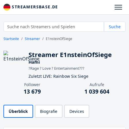
STREAMERSBASE.DE
Suche
Startseite
Streamer
E1nsteinOfSiege
Streamer E1nsteinOfSiege
Hami
?Rage ? Love ? Entertainment???
Zuletzt LIVE: Rainbow Six Siege
Follower
Aufrufe
13 679
1 039 604
Überblick
Biografie
Devices