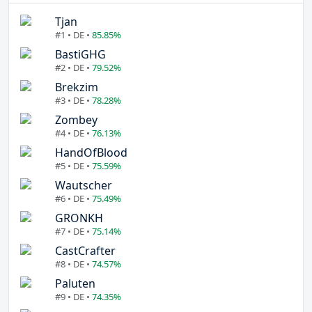
Tjan
#1 • DE •
85.85%
BastiGHG
#2 • DE •
79.52%
Brekzim
#3 • DE •
78.28%
Zombey
#4 • DE •
76.13%
HandOfBlood
#5 • DE •
75.59%
Wautscher
#6 • DE •
75.49%
GRONKH
#7 • DE •
75.14%
CastCrafter
#8 • DE •
74.57%
Paluten
#9 • DE •
74.35%