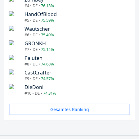
#4 • DE •
76.13%
HandOfBlood
#5 • DE •
75.59%
Wautscher
#6 • DE •
75.49%
GRONKH
#7 • DE •
75.14%
Paluten
#8 • DE •
74.68%
CastCrafter
#9 • DE •
74.57%
DieDoni
#10 • DE •
74.31%
Gesamtes Ranking