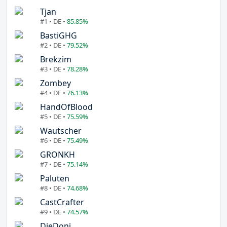
Tjan
#1 • DE •
85.85%
BastiGHG
#2 • DE •
79.52%
Brekzim
#3 • DE •
78.28%
Zombey
#4 • DE •
76.13%
HandOfBlood
#5 • DE •
75.59%
Wautscher
#6 • DE •
75.49%
GRONKH
#7 • DE •
75.14%
Paluten
#8 • DE •
74.68%
CastCrafter
#9 • DE •
74.57%
DieDoni