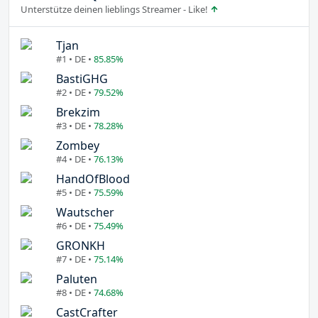
Unterstütze deinen lieblings Streamer - Like!
Tjan
#1 • DE •
85.85%
BastiGHG
#2 • DE •
79.52%
Brekzim
#3 • DE •
78.28%
Zombey
#4 • DE •
76.13%
HandOfBlood
#5 • DE •
75.59%
Wautscher
#6 • DE •
75.49%
GRONKH
#7 • DE •
75.14%
Paluten
#8 • DE •
74.68%
CastCrafter