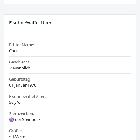
EisohneWaffel Über
Echter Name:
Chris
Geschlecht:
♂️ Männlich
Geburtstag:
01 Januar 1970
Eisohnewaffel Alter:
56 y/o
Sternzeichen:
♑ der Steinbock
Größe:
~ 183 cm