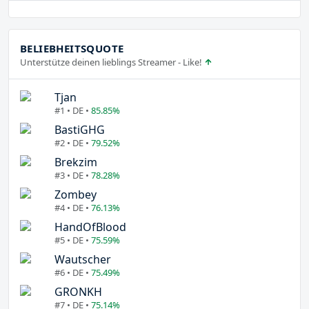
BELIEBHEITSQUOTE
Unterstütze deinen lieblings Streamer - Like!
Tjan
#1 • DE •
85.85%
BastiGHG
#2 • DE •
79.52%
Brekzim
#3 • DE •
78.28%
Zombey
#4 • DE •
76.13%
HandOfBlood
#5 • DE •
75.59%
Wautscher
#6 • DE •
75.49%
GRONKH
#7 • DE •
75.14%