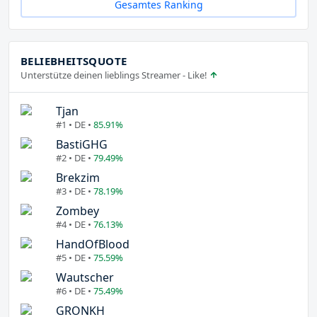
Gesamtes Ranking
BELIEBHEITSQUOTE
Unterstütze deinen lieblings Streamer - Like!
Tjan
#1 • DE •
85.91%
BastiGHG
#2 • DE •
79.49%
Brekzim
#3 • DE •
78.19%
Zombey
#4 • DE •
76.13%
HandOfBlood
#5 • DE •
75.59%
Wautscher
#6 • DE •
75.49%
GRONKH