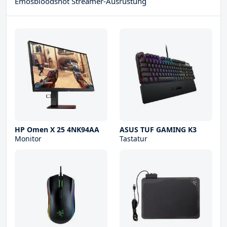
Emosbloodshot Streamer-Ausrüstung
HP Omen X 25 4NK94AA
ASUS TUF GAMING K3
Monitor
Tastatur