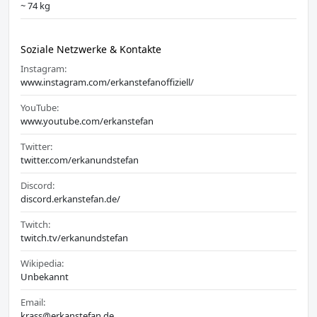
~ 74 kg
Soziale Netzwerke & Kontakte
Instagram:
www.instagram.com/erkanstefanoffiziell/
YouTube:
www.youtube.com/erkanstefan
Twitter:
twitter.com/erkanundstefan
Discord:
discord.erkanstefan.de/
Twitch:
twitch.tv/erkanundstefan
Wikipedia:
Unbekannt
Email:
krass@erkanstefan.de