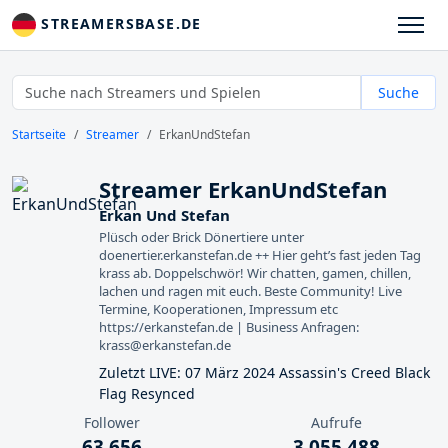
STREAMERSBASE.DE
Suche
Startseite
Streamer
ErkanUndStefan
Streamer ErkanUndStefan
Erkan Und Stefan
Plüsch oder Brick Dönertiere unter
doenertier.erkanstefan.de ++ Hier geht’s fast jeden Tag
krass ab. Doppelschwör! Wir chatten, gamen, chillen,
lachen und ragen mit euch. Beste Community! Live
Termine, Kooperationen, Impressum etc
https://erkanstefan.de | Business Anfragen:
krass@erkanstefan.de
Zuletzt LIVE: 07 März 2024 Assassin's Creed Black
Flag Resynced
Follower
Aufrufe
63 656
3 055 488