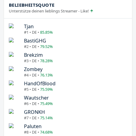
BELIEBHEITSQUOTE
Unterstütze deinen lieblings Streamer - Like!
Tjan
#1 • DE •
85.85%
BastiGHG
#2 • DE •
79.52%
Brekzim
#3 • DE •
78.28%
Zombey
#4 • DE •
76.13%
HandOfBlood
#5 • DE •
75.59%
Wautscher
#6 • DE •
75.49%
GRONKH
#7 • DE •
75.14%
Paluten
#8 • DE •
74.68%