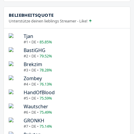
BELIEBHEITSQUOTE
Unterstütze deinen lieblings Streamer - Like!
Tjan
#1 • DE •
85.85%
BastiGHG
#2 • DE •
79.52%
Brekzim
#3 • DE •
78.28%
Zombey
#4 • DE •
76.13%
HandOfBlood
#5 • DE •
75.59%
Wautscher
#6 • DE •
75.49%
GRONKH
#7 • DE •
75.14%