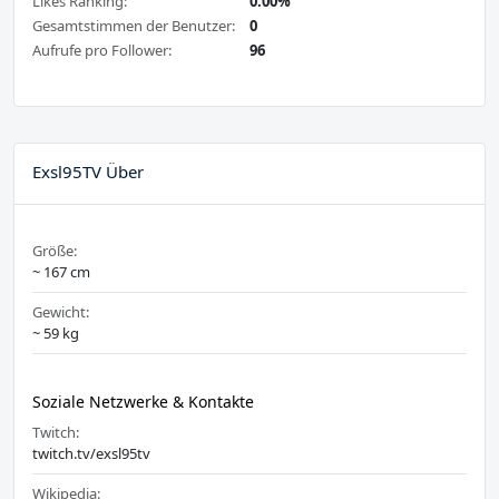
Likes Ranking:
0.00%
Gesamtstimmen der Benutzer:
0
Aufrufe pro Follower:
96
Exsl95TV Über
Größe:
~ 167 cm
Gewicht:
~ 59 kg
Soziale Netzwerke & Kontakte
Twitch:
twitch.tv/exsl95tv
Wikipedia: