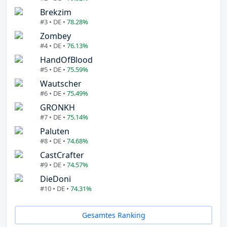
Brekzim
#3 • DE •
78.28%
Zombey
#4 • DE •
76.13%
HandOfBlood
#5 • DE •
75.59%
Wautscher
#6 • DE •
75.49%
GRONKH
#7 • DE •
75.14%
Paluten
#8 • DE •
74.68%
CastCrafter
#9 • DE •
74.57%
DieDoni
#10 • DE •
74.31%
Gesamtes Ranking