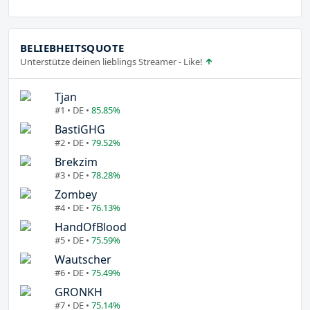
BELIEBHEITSQUOTE
Unterstütze deinen lieblings Streamer - Like!
Tjan
#1 • DE •
85.85%
BastiGHG
#2 • DE •
79.52%
Brekzim
#3 • DE •
78.28%
Zombey
#4 • DE •
76.13%
HandOfBlood
#5 • DE •
75.59%
Wautscher
#6 • DE •
75.49%
GRONKH
#7 • DE •
75.14%