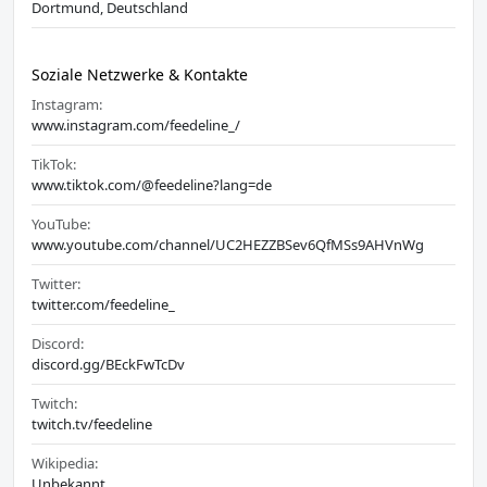
Dortmund, Deutschland
Soziale Netzwerke & Kontakte
Instagram:
www.instagram.com/feedeline_/
TikTok:
www.tiktok.com/@feedeline?lang=de
YouTube:
www.youtube.com/channel/UC2HEZZBSev6QfMSs9AHVnWg
Twitter:
twitter.com/feedeline_
Discord:
discord.gg/BEckFwTcDv
Twitch:
twitch.tv/feedeline
Wikipedia:
Unbekannt