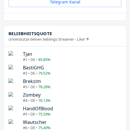
Telegram Kanal
BELIEBHEITSQUOTE
Unterstütze deinen lieblings Streamer - Like!
Tjan
#1 • DE •
85.85%
BastiGHG
#2 • DE •
79.52%
Brekzim
#3 • DE •
78.28%
Zombey
#4 • DE •
76.13%
HandOfBlood
#5 • DE •
75.59%
Wautscher
#6 • DE •
75.49%