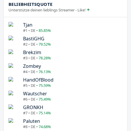
BELIEBHEITSQUOTE
Unterstütze deinen lieblings Streamer - Like!
Tjan
#1 • DE •
85.85%
BastiGHG
#2 • DE •
79.52%
Brekzim
#3 • DE •
78.28%
Zombey
#4 • DE •
76.13%
HandOfBlood
#5 • DE •
75.59%
Wautscher
#6 • DE •
75.49%
GRONKH
#7 • DE •
75.14%
Paluten
#8 • DE •
74.68%