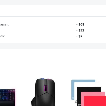
gramm:
~ $68
~ $32
mm:
~ $2