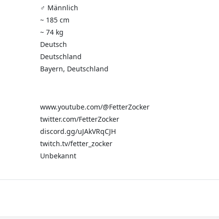
♂️ Männlich
~ 185 cm
~ 74 kg
Deutsch
Deutschland
Bayern, Deutschland
www.youtube.com/@FetterZocker
twitter.com/FetterZocker
discord.gg/uJAkVRqCJH
twitch.tv/fetter_zocker
Unbekannt