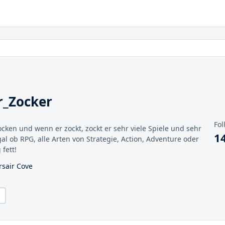
r_Zocker
Fol
Zocken und wenn er zockt, zockt er sehr viele Spiele und sehr
1
al ob RPG, alle Arten von Strategie, Action, Adventure oder
 fett!
rsair Cove