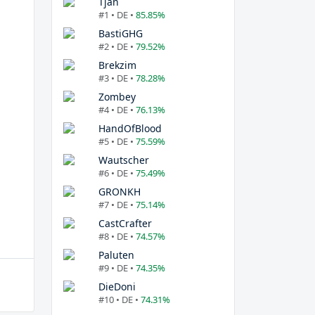
Tjan
#1 • DE •
85.85%
BastiGHG
#2 • DE •
79.52%
Brekzim
#3 • DE •
78.28%
Zombey
#4 • DE •
76.13%
HandOfBlood
#5 • DE •
75.59%
Wautscher
#6 • DE •
75.49%
GRONKH
#7 • DE •
75.14%
CastCrafter
#8 • DE •
74.57%
Paluten
#9 • DE •
74.35%
DieDoni
#10 • DE •
74.31%