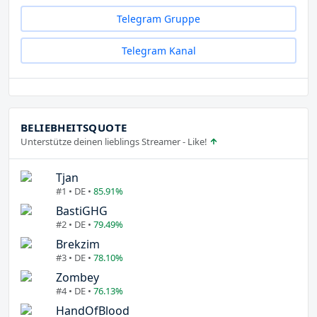
Telegram Gruppe
Telegram Kanal
BELIEBHEITSQUOTE
Unterstütze deinen lieblings Streamer - Like!
Tjan
#1 • DE •
85.91%
BastiGHG
#2 • DE •
79.49%
Brekzim
#3 • DE •
78.10%
Zombey
#4 • DE •
76.13%
HandOfBlood