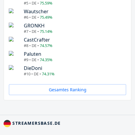
#5 • DE •
75.59%
Wautscher
#6 • DE •
75.49%
GRONKH
#7 • DE •
75.14%
CastCrafter
#8 • DE •
74.57%
Paluten
#9 • DE •
74.35%
DieDoni
#10 • DE •
74.31%
Gesamtes Ranking
STREAMERSBASE.DE