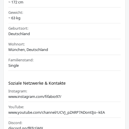
~ 172 cm
Gewicht:
~ 63 kg
Geburtsort:
Deutschland
Wohnort:
München, Deutschland
Familienstand:
Single
Soziale Netzwerke & Kontakte
Instagram:
www.instagram.com/fifabio97/
YouTube:
www.youtube.com/channel/UCVJ_pZARP7ADontIJo--kEA
Discord:
discord.gg/fBTcGMX