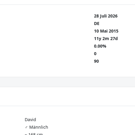
28 Juli 2026
DE
10 Mai 2015
11y 2m 27d
0.00%
0
90
David
♂️ Männlich
~ 168 cm