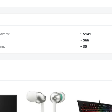
gramm:
~ $141
~ $66
mm:
~ $5