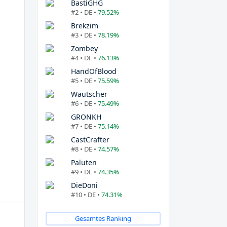
BastiGHG
#2 • DE •
79.52%
Brekzim
#3 • DE •
78.19%
Zombey
#4 • DE •
76.13%
HandOfBlood
#5 • DE •
75.59%
Wautscher
#6 • DE •
75.49%
GRONKH
#7 • DE •
75.14%
CastCrafter
#8 • DE •
74.57%
Paluten
#9 • DE •
74.35%
DieDoni
#10 • DE •
74.31%
Gesamtes Ranking