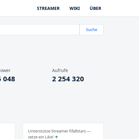
STREAMER
WIKI
ÜBER
Suche
lower
Aufrufe
5 048
2 254 320
Unterstütze Streamer fifallstars —
setze ein Like!