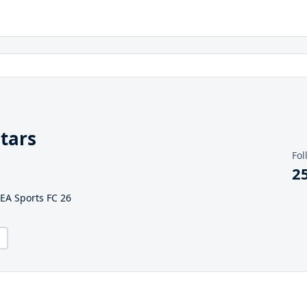
stars
Fol
2
 EA Sports FC 26