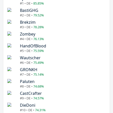
#1 • DE •
85.85%
BastiGHG
#2 • DE •
79.52%
Brekzim
#3 • DE •
78.28%
Zombey
#4 • DE •
76.13%
HandOfBlood
#5 • DE •
75.59%
Wautscher
#6 • DE •
75.49%
GRONKH
#7 • DE •
75.14%
Paluten
#8 • DE •
74.68%
CastCrafter
#9 • DE •
74.57%
DieDoni
#10 • DE •
74.31%