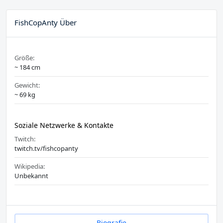
FishCopAnty Über
Größe:
~ 184 cm
Gewicht:
~ 69 kg
Soziale Netzwerke & Kontakte
Twitch:
twitch.tv/fishcopanty
Wikipedia:
Unbekannt
Biografie