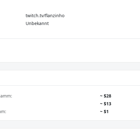
twitch.tv/flanzinho
Unbekannt
gramm:
~ $28
~ $13
mm:
~ $1