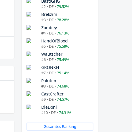
BastiGHG
#2 • DE •
79.52%
Brekzim
#3 • DE •
78.28%
Zombey
#4 • DE •
76.13%
HandOfBlood
#5 • DE •
75.59%
Wautscher
#6 • DE •
75.49%
GRONKH
#7 • DE •
75.14%
Paluten
#8 • DE •
74.68%
CastCrafter
#9 • DE •
74.57%
DieDoni
#10 • DE •
74.31%
Gesamtes Ranking