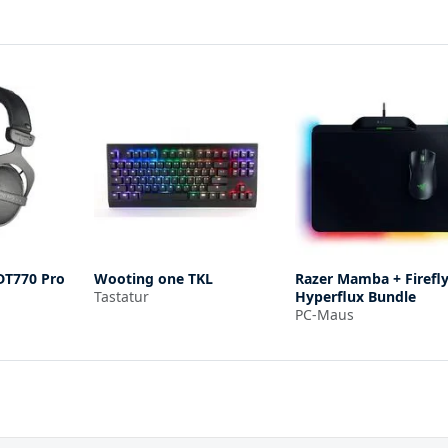
DT770 Pro
Wooting one TKL
Razer Mamba + Firefl
Tastatur
Hyperflux Bundle
PC-Maus