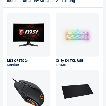
footballbromancetv Streamer-Ausrüstung
MSI OPTIX 24
Xtrfy K4 TKL RGB
Monitor
Tastatur