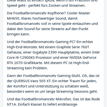
Diese Maus ist einfach spitze, wenn's um Präzision und
Speed geht - perfekt fürs Zocken und Streamen.
Die Footballbromancetv Kopfhörer? Cooler Master
MH650. Klarer, hochwertiger Sound, damit
Footballbromancetv voll in seine Spiele eintauchen und
dabei den Sound für seine Streams auf den Punkt
bringen kann.
Und der Footballbromancetv Gaming PC? Ein echtes
High-End-Monster. Mit einem Graphite Serie 760T
Gehäuse, einer Gigabyte Z390 Hauptplatine, einem Intel
Core i9-12900KS Prozessor und einer NVIDIA GeForce
RTX 2070 Grafikkarte. Mit diesem PC ist High-End-
Streaming kein Problem.
Dann der Footballbromancetv Gaming-Stuhl. Oh, das ist
der QUERSUS Vaos 505 XT. Ein echter Traum für jeden,
der Komfort und Unterstützung zu schätzen weiß,
besonders wenn es um lange Streaming-Sessions geht.
Und das Footballbromancetv Mikrofon. Das ist das Rode
NT1A. Einfach klasse! Es liefert erstklassige