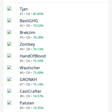
Tjan
#1 • DE •
85.85%
BastiGHG
#2 • DE •
79.52%
Brekzim
#3 • DE •
78.28%
Zombey
#4 • DE •
76.13%
HandOfBlood
#5 • DE •
75.59%
Wautscher
#6 • DE •
75.49%
GRONKH
#7 • DE •
75.14%
CastCrafter
#8 • DE •
74.57%
Paluten
#9 • DE •
74.35%