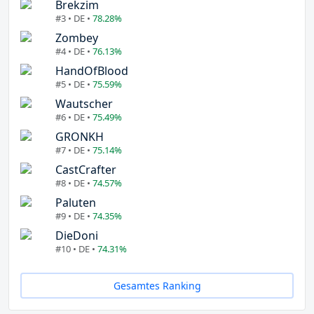
Brekzim
#3 • DE •
78.28%
Zombey
#4 • DE •
76.13%
HandOfBlood
#5 • DE •
75.59%
Wautscher
#6 • DE •
75.49%
GRONKH
#7 • DE •
75.14%
CastCrafter
#8 • DE •
74.57%
Paluten
#9 • DE •
74.35%
DieDoni
#10 • DE •
74.31%
Gesamtes Ranking