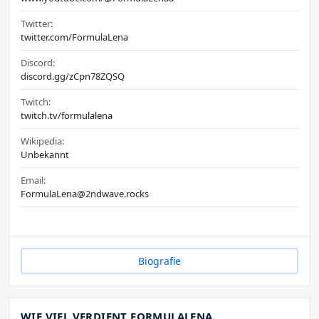
Twitter:
twitter.com/FormulaLena
Discord:
discord.gg/zCpn78ZQSQ
Twitch:
twitch.tv/formulalena
Wikipedia:
Unbekannt
Email:
FormulaLena@2ndwave.rocks
Biografie
WIE VIEL VERDIENT FORMULALENA