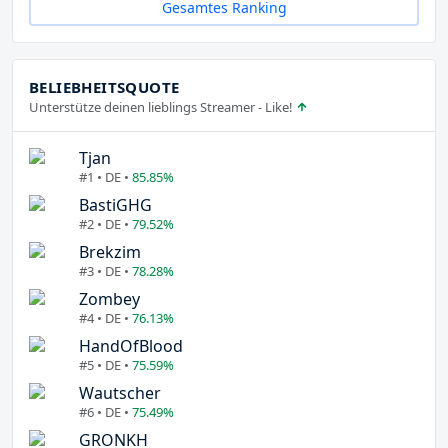
Gesamtes Ranking
BELIEBHEITSQUOTE
Unterstütze deinen lieblings Streamer - Like!
Tjan
#1 • DE •
85.85%
BastiGHG
#2 • DE •
79.52%
Brekzim
#3 • DE •
78.28%
Zombey
#4 • DE •
76.13%
HandOfBlood
#5 • DE •
75.59%
Wautscher
#6 • DE •
75.49%
GRONKH