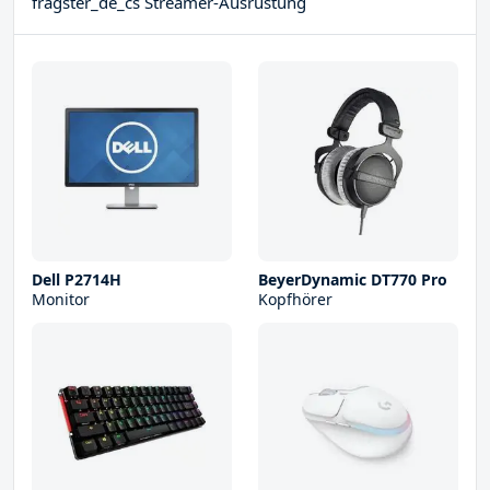
fragster_de_cs Streamer-Ausrüstung
Dell P2714H
BeyerDynamic DT770 Pro
Monitor
Kopfhörer