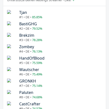
Tjan
#1 • DE •
85.85%
BastiGHG
#2 • DE •
79.52%
Brekzim
#3 • DE •
78.28%
Zombey
#4 • DE •
76.13%
HandOfBlood
#5 • DE •
75.59%
Wautscher
#6 • DE •
75.49%
GRONKH
#7 • DE •
75.14%
Paluten
#8 • DE •
74.68%
CastCrafter
#9 • DE •
74.57%