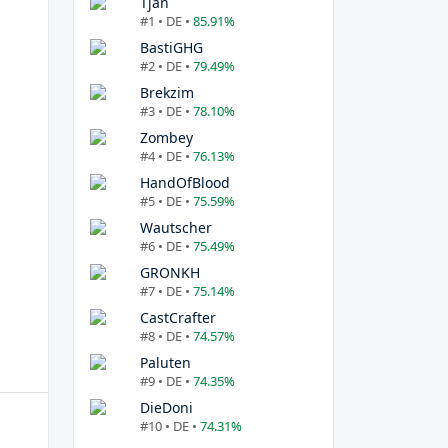
Tjan
#1 • DE •
85.91%
BastiGHG
#2 • DE •
79.49%
Brekzim
#3 • DE •
78.10%
Zombey
#4 • DE •
76.13%
HandOfBlood
#5 • DE •
75.59%
Wautscher
#6 • DE •
75.49%
GRONKH
#7 • DE •
75.14%
CastCrafter
#8 • DE •
74.57%
Paluten
#9 • DE •
74.35%
DieDoni
#10 • DE •
74.31%