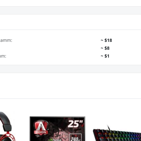
gramm:
~ $18
~ $8
mm:
~ $1