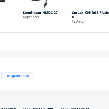
Sennheiser HMDC 27
Corsair K95 RGB Plat
Kopfhörer
XT
Tastatur
Telegram Kanal
RD SERVER
TELEGRAM GRUPPE
TELEGRAM KANAL