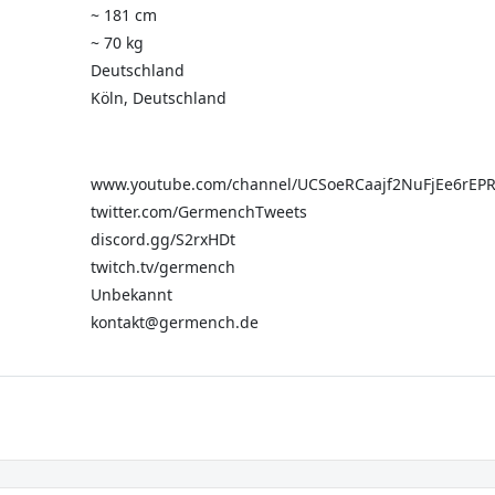
~ 181 cm
~ 70 kg
Deutschland
Köln, Deutschland
www.youtube.com/channel/UCSoeRCaajf2NuFjEe6rEP
twitter.com/GermenchTweets
discord.gg/S2rxHDt
twitch.tv/germench
Unbekannt
kontakt@germench.de