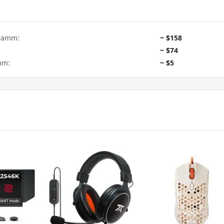
gramm:
~ $158
~ $74
mm:
~ $5