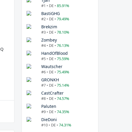
Tjan
#1 • DE •
85.91%
BastiGHG
#2 • DE •
79.49%
Brekzim
#3 • DE •
78.10%
Zombey
#4 • DE •
76.13%
RQ
HandOfBlood
#5 • DE •
75.59%
Wautscher
#6 • DE •
75.49%
GRONKH
#7 • DE •
75.14%
CastCrafter
#8 • DE •
74.57%
Paluten
#9 • DE •
74.35%
DieDoni
#10 • DE •
74.31%