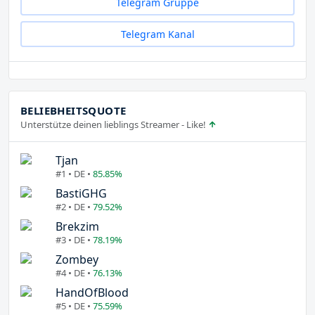
Telegram Gruppe
Telegram Kanal
BELIEBHEITSQUOTE
Unterstütze deinen lieblings Streamer - Like!
Tjan
#1 • DE •
85.85%
BastiGHG
#2 • DE •
79.52%
Brekzim
#3 • DE •
78.19%
Zombey
#4 • DE •
76.13%
HandOfBlood
#5 • DE •
75.59%