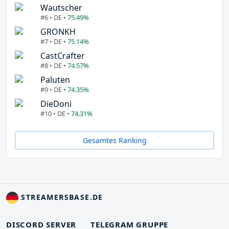
Wautscher
#6 • DE •
75.49%
GRONKH
#7 • DE •
75.14%
CastCrafter
#8 • DE •
74.57%
Paluten
#9 • DE •
74.35%
DieDoni
#10 • DE •
74.31%
Gesamtes Ranking
STREAMERSBASE.DE
DISCORD SERVER
TELEGRAM GRUPPE