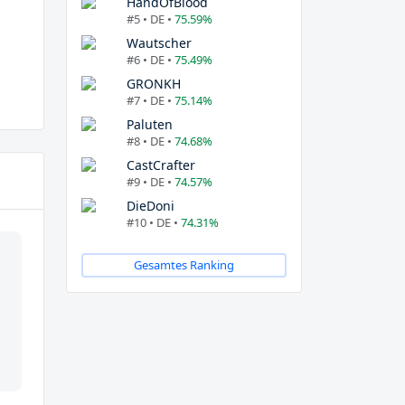
HandOfBlood
#5 • DE •
75.59%
Wautscher
#6 • DE •
75.49%
GRONKH
#7 • DE •
75.14%
Paluten
#8 • DE •
74.68%
CastCrafter
#9 • DE •
74.57%
DieDoni
#10 • DE •
74.31%
Gesamtes Ranking