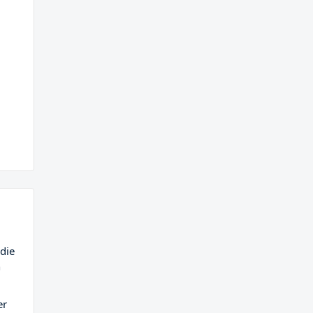
die
n
er