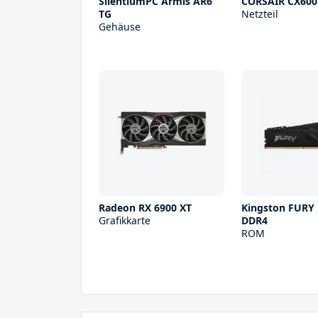
SilentiumPC Armis AR6
CORSAIR CX600
TG
Netzteil
Gehäuse
Radeon RX 6900 XT
Kingston FURY
Grafikkarte
DDR4
ROM