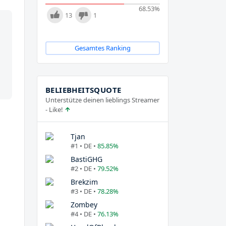
68.53
%
13
1
Gesamtes Ranking
BELIEBHEITSQUOTE
Unterstütze deinen lieblings Streamer
- Like!
Tjan
#1 • DE •
85.85%
BastiGHG
#2 • DE •
79.52%
Brekzim
#3 • DE •
78.28%
Zombey
#4 • DE •
76.13%