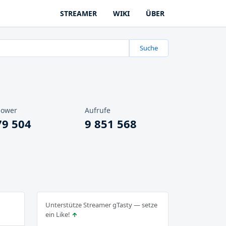
STREAMER
WIKI
ÜBER
Suche
lower
Aufrufe
79 504
9 851 568
Unterstütze Streamer gTasty — setze
ein Like!