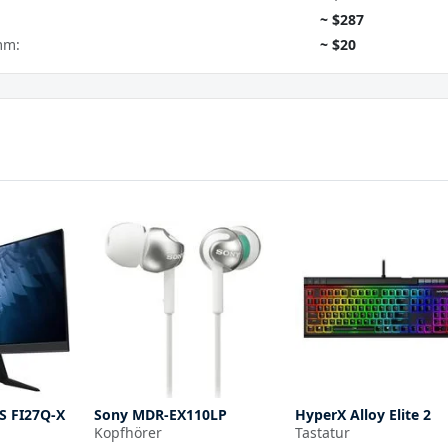
~ $287
mm:
~ $20
S FI27Q-X
Sony MDR-EX110LP
HyperX Alloy Elite 2
Kopfhörer
Tastatur