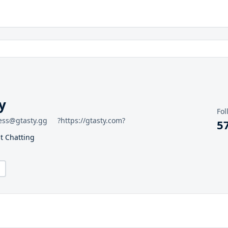
y
Fol
ness@gtasty.gg⠀⠀?https://gtasty.com?
5
st Chatting