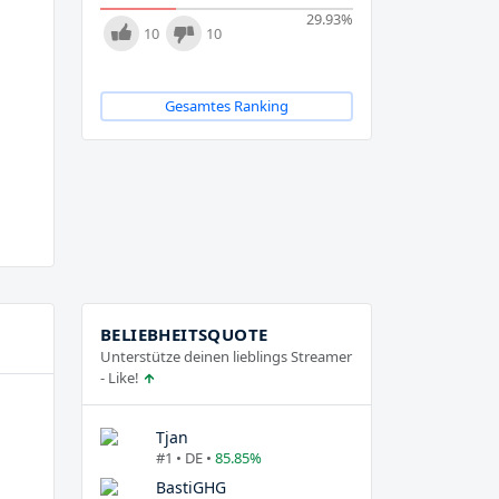
29.93
%
10
10
Gesamtes Ranking
BELIEBHEITSQUOTE
Unterstütze deinen lieblings Streamer
- Like!
Tjan
#1 • DE •
85.85%
BastiGHG