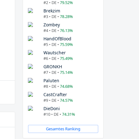
#2 • DE •
79.52%
Brekzim
#3 • DE •
78.28%
Zombey
#4 • DE •
76.13%
HandOfBlood
#5 • DE •
75.59%
Wautscher
#6 • DE •
75.49%
GRONKH
#7 • DE •
75.14%
Paluten
#8 • DE •
74.68%
CastCrafter
#9 • DE •
74.57%
DieDoni
#10 • DE •
74.31%
Gesamtes Ranking