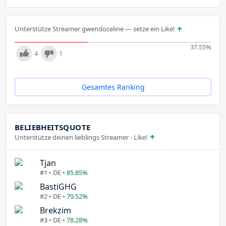
Unterstütze Streamer gwendoceline — setze ein Like!
37.55
%
4
1
Gesamtes Ranking
BELIEBHEITSQUOTE
Unterstütze deinen lieblings Streamer - Like!
Tjan
#1 • DE •
85.85%
BastiGHG
#2 • DE •
79.52%
Brekzim
#3 • DE •
78.28%