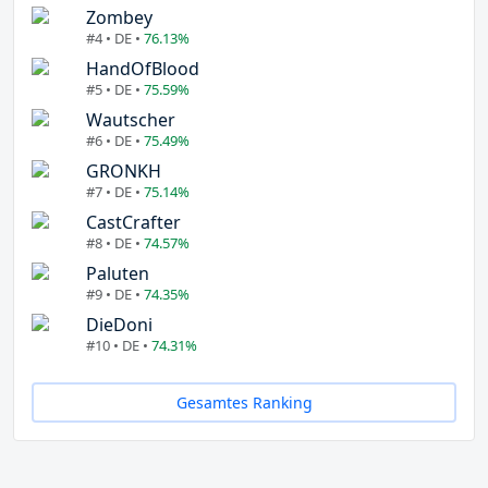
Zombey
#4 • DE •
76.13%
HandOfBlood
#5 • DE •
75.59%
Wautscher
#6 • DE •
75.49%
GRONKH
#7 • DE •
75.14%
CastCrafter
#8 • DE •
74.57%
Paluten
#9 • DE •
74.35%
DieDoni
#10 • DE •
74.31%
Gesamtes Ranking