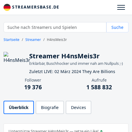
STREAMERSBASE.DE
Suche
Startseite
Streamer
H4nsMeis3r
Streamer H4nsMeis3r
Erklärbär, Buschhocker und immer nah am Nullpuls ;-)
Zuletzt LIVE: 02 März 2024 They Are Billions
Follower
Aufrufe
19 376
1 588 832
Überblick
Biografie
Devices
Unterstütze Streamer H4nsMeis3r — setze ein Like!