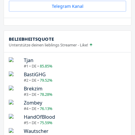
Telegram Kanal
BELIEBHEITSQUOTE
Unterstütze deinen lieblings Streamer - Like!
Tjan
#1 • DE •
85.85%
BastiGHG
#2 • DE •
79.52%
Brekzim
#3 • DE •
78.28%
Zombey
#4 • DE •
76.13%
HandOfBlood
#5 • DE •
75.59%
Wautscher