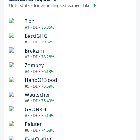
Unterstütze deinen lieblings Streamer - Like!
Tjan
#1 • DE •
85.85%
BastiGHG
#2 • DE •
79.52%
Brekzim
#3 • DE •
78.28%
Zombey
#4 • DE •
76.13%
HandOfBlood
#5 • DE •
75.59%
Wautscher
#6 • DE •
75.49%
GRONKH
#7 • DE •
75.14%
Paluten
#8 • DE •
74.68%
CastCrafter