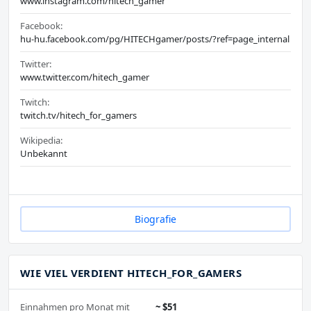
www.instagram.com/hitech_gamer
Facebook:
hu-hu.facebook.com/pg/HITECHgamer/posts/?ref=page_internal
Twitter:
www.twitter.com/hitech_gamer
Twitch:
twitch.tv/hitech_for_gamers
Wikipedia:
Unbekannt
Biografie
WIE VIEL VERDIENT HITECH_FOR_GAMERS
Einnahmen pro Monat mit
~ $51