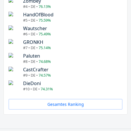
Zombey
#4 • DE •
76.13%
HandOfBlood
#5 • DE •
75.59%
Wautscher
#6 • DE •
75.49%
GRONKH
#7 • DE •
75.14%
Paluten
#8 • DE •
74.68%
CastCrafter
#9 • DE •
74.57%
DieDoni
#10 • DE •
74.31%
Gesamtes Ranking