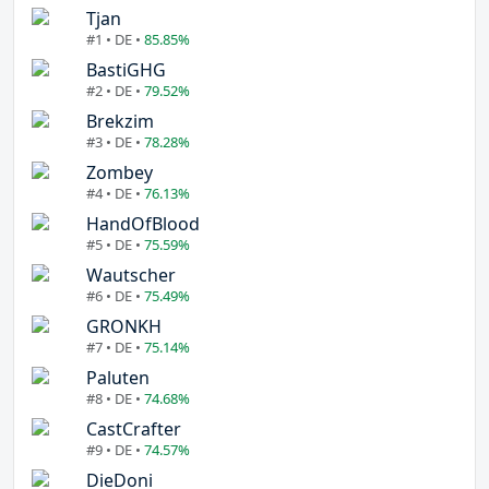
Tjan
#1 • DE •
85.85%
BastiGHG
#2 • DE •
79.52%
Brekzim
#3 • DE •
78.28%
Zombey
#4 • DE •
76.13%
HandOfBlood
#5 • DE •
75.59%
Wautscher
#6 • DE •
75.49%
GRONKH
#7 • DE •
75.14%
Paluten
#8 • DE •
74.68%
CastCrafter
#9 • DE •
74.57%
DieDoni