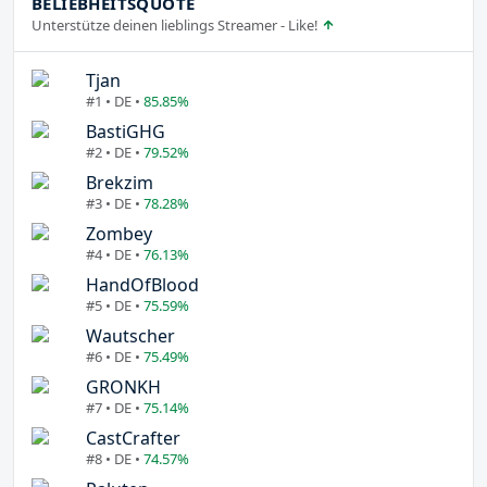
BELIEBHEITSQUOTE
Unterstütze deinen lieblings Streamer - Like!
Tjan
#1 • DE •
85.85%
BastiGHG
#2 • DE •
79.52%
Brekzim
#3 • DE •
78.28%
Zombey
#4 • DE •
76.13%
HandOfBlood
#5 • DE •
75.59%
Wautscher
#6 • DE •
75.49%
GRONKH
#7 • DE •
75.14%
CastCrafter
#8 • DE •
74.57%