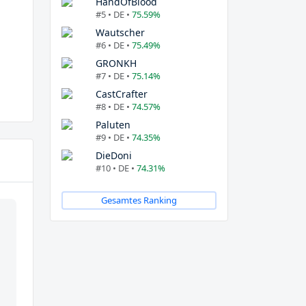
HandOfBlood
#5 • DE •
75.59%
Wautscher
#6 • DE •
75.49%
GRONKH
#7 • DE •
75.14%
CastCrafter
#8 • DE •
74.57%
Paluten
#9 • DE •
74.35%
DieDoni
#10 • DE •
74.31%
Gesamtes Ranking