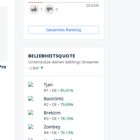
20.65
%
1
0
Gesamtes Ranking
BELIEBHEITSQUOTE
Unterstütze deinen lieblings Streamer
Pro
- Like!
Tjan
#1 • DE •
85.91%
BastiGHG
#2 • DE •
79.49%
Brekzim
#3 • DE •
78.10%
Zombey
#4 • DE •
76.13%