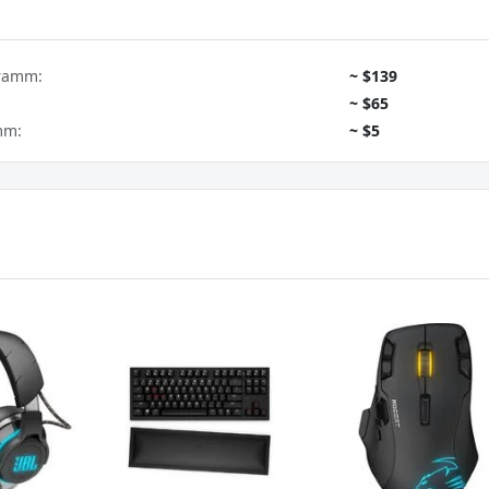
gramm:
~ $139
~ $65
mm:
~ $5