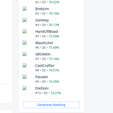
#2 • DE •
79.52%
Brekzim
#3 • DE •
78.19%
Zombey
#4 • DE •
76.13%
HandOfBlood
#5 • DE •
75.59%
Wautscher
#6 • DE •
75.49%
GRONKH
#7 • DE •
75.14%
CastCrafter
#8 • DE •
74.57%
Paluten
#9 • DE •
74.35%
DieDoni
#10 • DE •
74.31%
Gesamtes Ranking