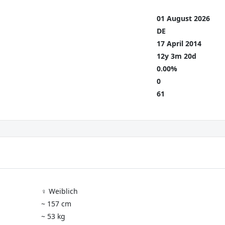
01 August 2026
DE
17 April 2014
12y 3m 20d
0.00%
0
61
♀️ Weiblich
~ 157 cm
~ 53 kg