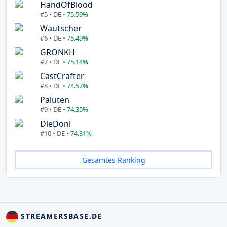
HandOfBlood
#5 • DE •
75.59%
Wautscher
#6 • DE •
75.49%
GRONKH
#7 • DE •
75.14%
CastCrafter
#8 • DE •
74.57%
Paluten
#9 • DE •
74.35%
DieDoni
#10 • DE •
74.31%
Gesamtes Ranking
STREAMERSBASE.DE