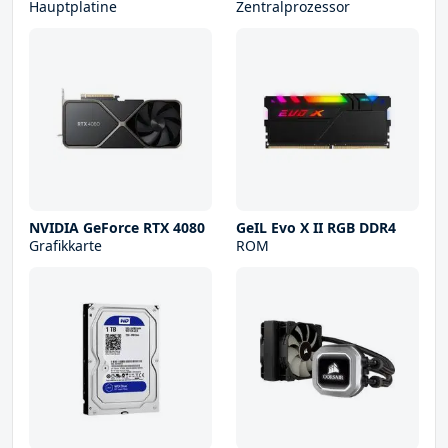
Hauptplatine
Zentralprozessor
NVIDIA GeForce RTX 4080
GeIL Evo X II RGB DDR4
Grafikkarte
ROM