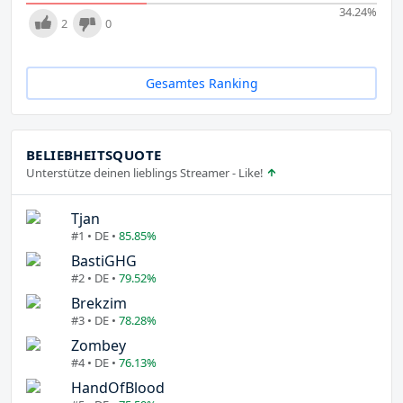
34.24
%
2
0
Gesamtes Ranking
BELIEBHEITSQUOTE
Unterstütze deinen lieblings Streamer - Like!
Tjan
#1 • DE •
85.85%
BastiGHG
#2 • DE •
79.52%
Brekzim
#3 • DE •
78.28%
Zombey
#4 • DE •
76.13%
HandOfBlood