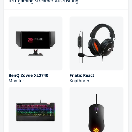
itzu_gaming Streamer-Ausrüstung
BenQ Zowie XL2740
Fnatic React
Monitor
Kopfhörer