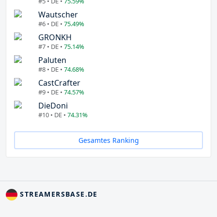
#5 • DE •
75.59%
Wautscher
#6 • DE •
75.49%
GRONKH
#7 • DE •
75.14%
Paluten
#8 • DE •
74.68%
CastCrafter
#9 • DE •
74.57%
DieDoni
#10 • DE •
74.31%
Gesamtes Ranking
STREAMERSBASE.DE